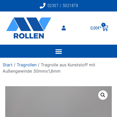
02307 / 5021878
0
0,00
€
Start
/
Tragrollen
/ Tragrolle aus Kunststoff mit
Außengewinde 30mmx1,8mm