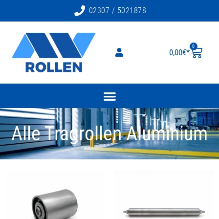
02307 / 5021878
0
0,00
€
Alle Tragrollen Aluminium