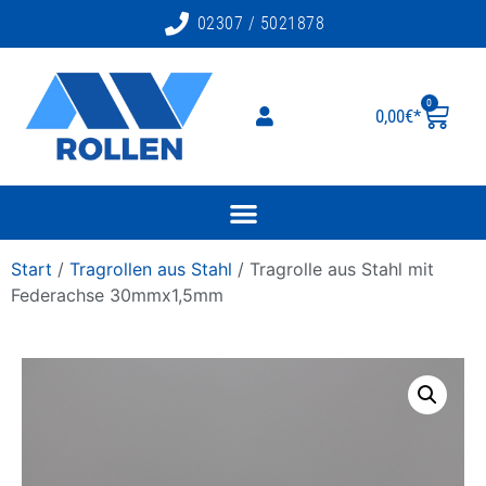
02307 / 5021878
0
0,00
€
Start
/
Tragrollen aus Stahl
/ Tragrolle aus Stahl mit
Federachse 30mmx1,5mm