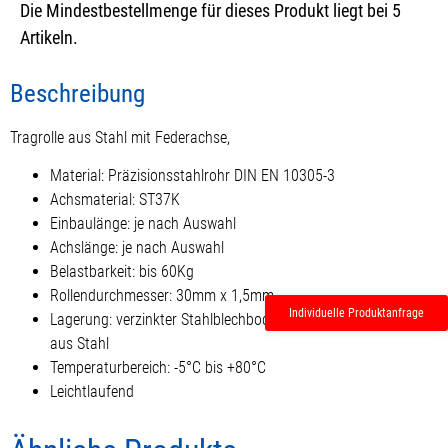
Die Mindestbestellmenge für dieses Produkt liegt bei 5
Artikeln.
Beschreibung
Tragrolle aus Stahl mit Federachse,
Material: Präzisionsstahlrohr DIN EN 10305-3
Achsmaterial: ST37K
Einbaulänge: je nach Auswahl
Achslänge: je nach Auswahl
Belastbarkeit: bis 60Kg
Rollendurchmesser: 30mm x 1,5mm
Individuelle Produktanfrage
Lagerung: verzinkter Stahlblechboden mit Konuskugellager
aus Stahl
Temperaturbereich: -5°C bis +80°C
Leichtlaufend