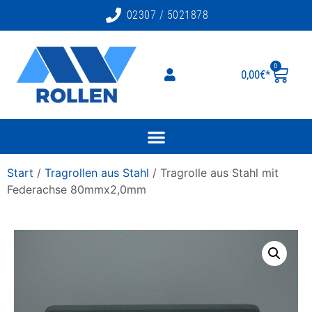
02307 / 5021878
0
0,00
€
Start
/
Tragrollen aus Stahl
/ Tragrolle aus Stahl mit
Federachse 80mmx2,0mm