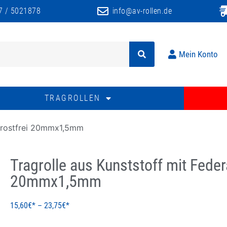
7 / 5021878
info@av-rollen.de
Mein Konto
TRAGROLLEN
, rostfrei 20mmx1,5mm
Tragrolle aus Kunststoff mit Feder
20mmx1,5mm
15,60
€
–
23,75
€