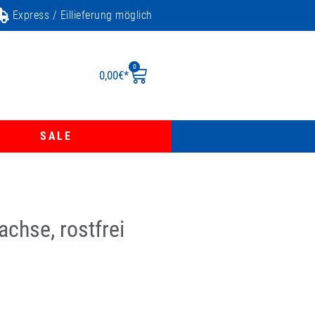
Express / Eillieferung möglich
0
0,00
€
SALE
achse, rostfrei