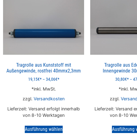
Tragrolle aus Kunststoff mit
Tragrolle aus Ed
Außengewinde, rostfrei 40mmx2,3mm
Innengewinde 3
19,15
€
–
34,06
€
30,80
€
–
47
inkl. MwSt.
inkl. Mw
zzgl.
Versandkosten
zzgl.
Versan
Lieferzeit:
Versand erfolgt innerhalb
Lieferzeit:
Versand er
von 8-10 Werktagen
von 8-10 We
Ausführung wählen
Ausführung 