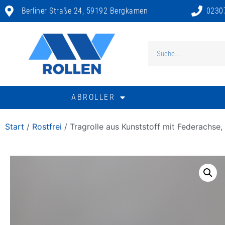
Berliner Straße 24, 59192 Bergkamen
0230
ABROLLER
Start
/
Rostfrei
/ Tragrolle aus Kunststoff mit Federachse