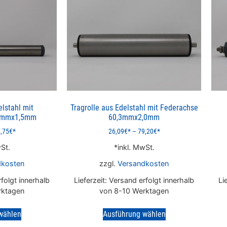
elstahl mit
Tragrolle aus Edelstahl mit Federachse
0mmx1,5mm
60,3mmx2,0mm
,75
€
26,09
€
–
79,20
€
St.
inkl. MwSt.
dkosten
zzgl.
Versandkosten
folgt innerhalb
Lieferzeit:
Versand erfolgt innerhalb
Li
rktagen
von 8-10 Werktagen
wählen
Ausführung wählen