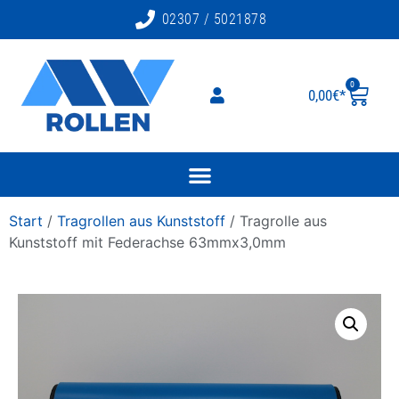
02307 / 5021878
0
0,00
€
Start
/
Tragrollen aus Kunststoff
/ Tragrolle aus
Kunststoff mit Federachse 63mmx3,0mm