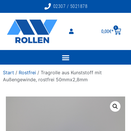
02307 / 5021878
0
0,00
€
Start
/
Rostfrei
/ Tragrolle aus Kunststoff mit
Außengewinde, rostfrei 50mmx2,8mm