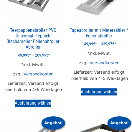
Teerpappenabroller PVC
Tapeabroller mit Meterzähler /
Universal -Teppich
Folienabroller
Blechabroller Folienabroller
149,99
€
–
339,97
€
Abroller
inkl. MwSt.
149,99
€
–
209,99
€
zzgl.
Versandkosten
inkl. MwSt.
Lieferzeit:
Versand erfolgt
zzgl.
Versandkosten
innerhalb von 4-5 Werktagen
Lieferzeit:
Versand erfolgt
innerhalb von 4-5 Werktagen
Ausführung wählen
Ausführung wählen
Angebot!
Angebot!