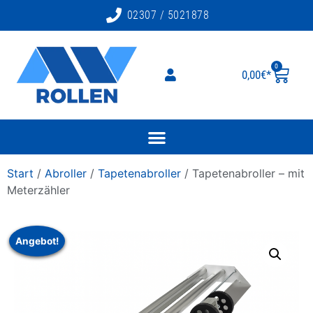
02307 / 5021878
0
0,00
€
Start
/
Abroller
/
Tapetenabroller
/ Tapetenabroller – mit
Meterzähler
Angebot!