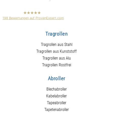
hat
4,89
198
Bewertungen auf ProvenExpert.com
von
5
Sternen
Mundor Rollen
Hersteller für Tragrollen und
Tragrollen
Abroller
Anonym
Tragrollen aus Stahl
Tragrollen aus Kunststoff
Tragrollen aus Alu
Tragrollen Rostfrei
Abroller
Blechabroller
Kabelabroller
Tapeabroller
Tapetenabroller