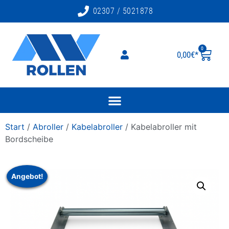
02307 / 5021878
0
0,00
€
Start
/
Abroller
/
Kabelabroller
/ Kabelabroller mit
Bordscheibe
Angebot!